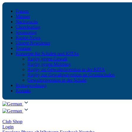
Frauen
Männer
Nachwuchs
Cheerleading
Sponsoring
Raptor News
Unsere Newsletter
Termine
Konzepte für Schulen und KITAs
Rugby gegen Gewalt
Rugby gegen Mobbing
Rugby als Gewaltprävention in der KITA
Rugby zur Gewaltprävention an Grundschulen
Gewaltprävention in der Schule
Beitragsordnung
Kontakt
Club Shop
Login