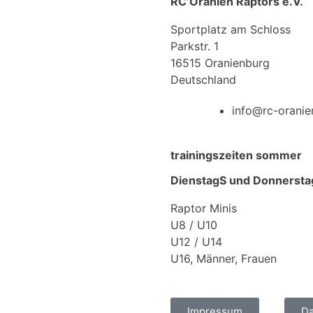
RC Oranien Raptors e.V.
Sportplatz am Schloss
Parkstr. 1
16515 Oranienburg
Deutschland
info@rc-oranie
trainingszeiten sommer
DienstagS und Donnersta
Raptor Minis
U8 / U10
U12 / U14
U16, Männer, Frauen
Impressum
Da