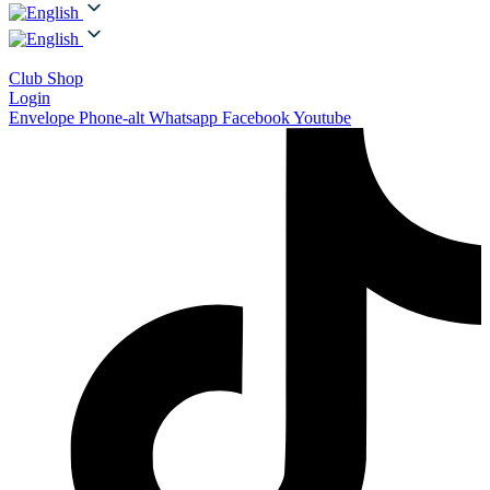
Club Shop
Login
Envelope
Phone-alt
Whatsapp
Facebook
Youtube