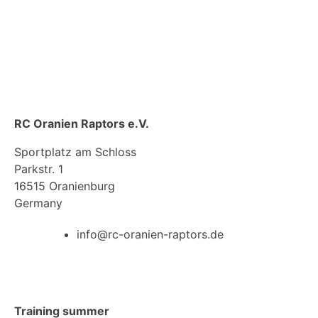
read more
read more
read more
read more
read more
read more
read more
RC Oranien Raptors e.V.
Sportplatz am Schloss
Parkstr. 1
16515 Oranienburg
Germany
info@rc-oranien-raptors.de
Training summer