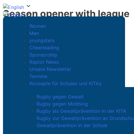
Season opener with league
debut for the Raptors
Women
Club Shop
Men
August 20, 2022
Login
youngsters
Cheerleading
Sponsorship
The time has come. 5 years after being founded,
Raptor News
the Raptors are entering the league
Unsere Newsletter
Termine
Unsere Ladies geben am 28.08.2022 ihr Liga-
Konzepte für Schulen und KITAs
Debüt in der 7-er Liga Frauen Nord-Ost.
Rugby gegen Gewalt
Rugby gegen Mobbing
Training unserer Frauen läuft bereits auf Hochtouren
Rugby als Gewaltprävention in der KITA
für den ersten Auftritt in der 7er Liga Frauen.
Rugby zur Gewaltprävention an Grundschu
Gewaltprävention in der Schule
Start ist am 28.08.2022 um 11.00 Uhr