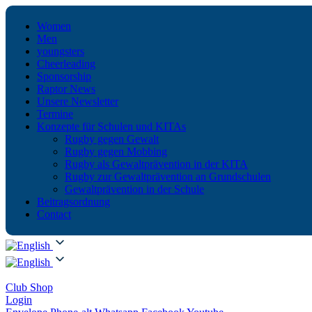
Women
Men
youngsters
Cheerleading
Sponsorship
Raptor News
Unsere Newsletter
Termine
Konzepte für Schulen und KITAs
Rugby gegen Gewalt
Rugby gegen Mobbing
Rugby als Gewaltprävention in der KITA
Rugby zur Gewaltprävention an Grundschulen
Gewaltprävention in der Schule
Beitragsordnung
Contact
Club Shop
Login